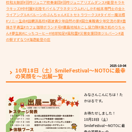
校和太鼓部
#羽咋ジュニア吹奏楽団
#羽咋ジュニアリズムダンス
#能登キラキ
ラキッズ
#中村屋
#北陸モバイルプラネタリウム
#いしかわ絵本専門士の会ト
ライアングル
#バルーンのぶんちゃん
#エトセトラワークス
#タイガー魔法瓶
#ソニー生命
#田鶴浜高校
#砺波青少年自然の家
#国立乗鞍青少年交流の家
#壺
焼き芋青空
#カフェ珈琲ボランチ号
#鹿島地域おこし協力隊
#焼き処のりちゃ
ん
#夢生民
#にっちコーヒー
#地球知足
#風和里
#災害支援団体ジルバーン
#道
の駅すずなり
#海遊能登の庄
2025-10-04
10月18日（土）SmileFestival～NOTOに最幸
の笑顔を～出展一覧
みなさんこんにちは！た
かはるです。
お待たせしました！
10月18日（土）
SmileFestival～NOTOに最
幸の笑顔を～の