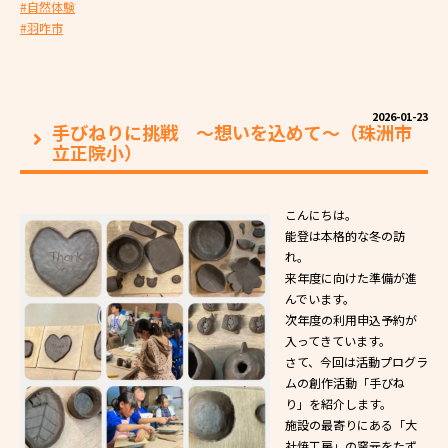
#自然体験
#羽咋市
2026-01-23
手びねりに挑戦 ～想いを込めて～（珠洲市
立正院小）
こんにちは。
能登は本格的な冬の訪
れ。
来年度に向けた準備が進
んでいます。
次年度の利用申込予約が
入ってきています。
さて、今回は活動プログラ
ムの創作活動「手びね
り」を紹介します。
施設の最寄りにある「大
社焼工房」の窯元をたず