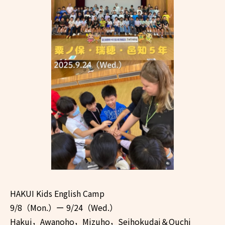
HAKUI Kids English Camp
9/8（Mon.）ー 9/24（Wed.）
Hakui，Awanoho，Mizuho，Seihokudai＆Ouchi