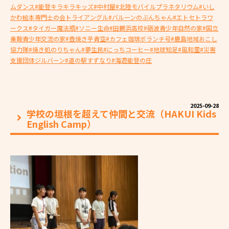
ムダンス
#能登キラキラキッズ
#中村屋
#北陸モバイルプラネタリウム
#いし
かわ絵本専門士の会トライアングル
#バルーンのぶんちゃん
#エトセトラワ
ークス
#タイガー魔法瓶
#ソニー生命
#田鶴浜高校
#砺波青少年自然の家
#国立
乗鞍青少年交流の家
#壺焼き芋青空
#カフェ珈琲ボランチ号
#鹿島地域おこし
協力隊
#焼き処のりちゃん
#夢生民
#にっちコーヒー
#地球知足
#風和里
#災害
支援団体ジルバーン
#道の駅すずなり
#海遊能登の庄
2025-09-28
学校の垣根を超えて仲間と交流（HAKUI Kids
English Camp）