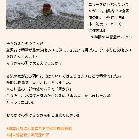
ニュースにもなっていまし
たが、石川県内では金沢
市の他、小松市、白山
市、能美市、かほく市、
宝達志水町
で6時間の降雪量が20セン
チを超えたそうです😳
金沢市は積雪が最大64センチに達し、2021年2月以来、5年ぶりに60センチ
を超えたとのこと…
みなさんの町は大丈夫でしたか？
交流の家がある羽咋市（はくい）では２０センチほどの積雪でした⛄️
今朝は職員で「雪すかし」をしました。
※石川県の一部地域の方言で「雪かき」
ちなみに、北海道出身のたかはるは「雪はね」をしましたよ😅
方言って面白い‼︎
おでかけの際はみなさんもご注意ください‼️
#独立行政法人国立青少年教育振興機構
#国立能登青少年交流の家