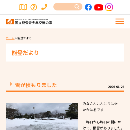
ホーム
>
能登だより
能登だより
雪が積もりました
2026-01-26
みなさんこんにちは🌞
たかはるです
一昨日から昨日の朝にか
けて、積雪がありました。