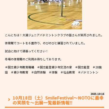
こんにちは！大浦ジュニアバドミントンクラブの皆さんが来所されました。
体育館でコートを６面作り、のびのびと練習されていました。
試合に向けて頑張ってください！
冬場の体育館のご利用お待ちしております。
＃国立青少年教育機構 ＃国立能登青少年交流の家 ＃国立能登 ＃28施
設 ＃青少年教育 ＃自然体験 ＃体験 ＃社会教育 ＃バドミントン
2025-10-16
10月18日（土）SmileFestival～NOTOに最幸
の笑顔を～出展一覧最新情報‼