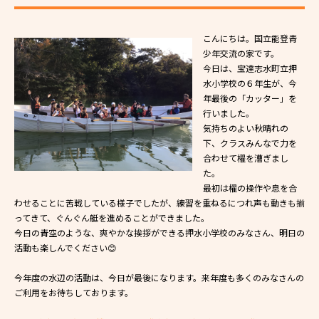
こんにちは。国立能登青
少年交流の家です。
今日は、宝達志水町立押
水小学校の６年生が、今
年最後の「カッター」を
行いました。
気持ちのよい秋晴れの
下、クラスみんなで力を
合わせて櫂を漕ぎまし
た。
最初は櫂の操作や息を合
わせることに苦戦している様子でしたが、練習を重ねるにつれ声も動きも揃
ってきて、ぐんぐん艇を進めることができました。
今日の青空のような、爽やかな挨拶ができる押水小学校のみなさん、明日の
活動も楽しんでください😊
今年度の水辺の活動は、今日が最後になります。来年度も多くのみなさんの
ご利用をお待ちしております。