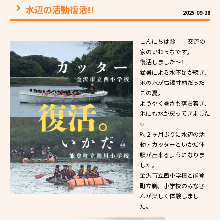
水辺の活動復活!!
2025-09-28
こんにちは😃 交流の
家のいわっちです。
復活しました〜‼️
猛暑による水不足が続き、
池の水が枯渇寸前だった
この夏。
ようやく暑さも落ち着き、
池にも水が戻ってきました
✨
約２ヶ月ぶりに水辺の活
動・カッターといかだ体
験が出来るようになりま
した。
金沢市立西小学校と能登
町立鵜川小学校のみなさ
んが楽しく体験しまし
た。