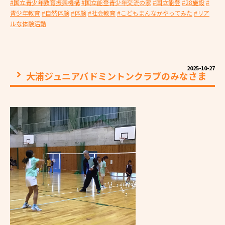
#国立青少年教育振興機構
#国立能登青少年交流の家
#国立能登
#28施設
#
青少年教育
#自然体験
#体験
#社会教育
#こどもまんなかやってみた
#リア
ルな体験活動
2025-10-27
大浦ジュニアバドミントンクラブのみなさま