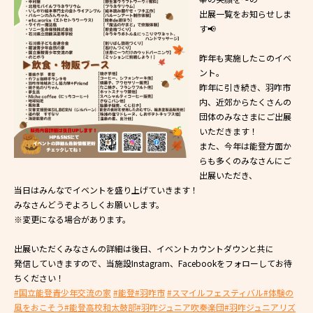
出展一覧をお知らせしま
す📢
昨年も実施したこのイベ
ント。
昨年に引き続き、羽咋市
内、近郊からたくさんの
団体のみなさまにご出展
いただきます！
また、今年は能登方面か
らも多くのみなさんにご
出展いただき、
当日はみんなでイベントを盛り上げていきます！
みなさんどうぞよろしくお願いします。
※変更になる場合があります。
出展いただくみなさんの詳細は後日、イベントカウントダウンと共に
発信していきますので、当施設Instagram、Facebookをフォローしてお待
ちください！
#国立能登青少年交流の家
#能登
#羽咋市
#スマイルフェスティバル
#体験の
風をおこそう
#能登高校和太鼓部
#羽咋ジュニア吹奏楽団
#羽咋ジュニアリズ