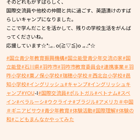
そのどれもがすばらしく、
国際交流員や他校の仲間と共に過ごす、英語漬けのすば
らしいキャンプになりました。
ここで学んだことを活かして、残りの学校生活をがんば
ってくださいね。
応援しています☆*:.｡. o(≧▽≦)o .｡.:*☆
#国立青少年教育振興機構
#国立能登青少年交流の家
#国
立能登
#石川県
#羽咋市
#羽咋市教育委員会
#連携事業＃羽
咋小学校
#粟ノ保小学校
#瑞穂小学校
＃西北台小学校#邑
知小学校
#イングリッシュ
#キャンプ
#イングリッシュキ
ャンプ
#YOU
-I
#国際交流員
#ポルトガル
#ベトナム
#スペ
イン
#ベラルーシ
#ウクライナ
#ブラジル#アメリカ＃中国
＃ギニアビサウ
#青少年教育
#体験活動
#国際理解
#体験の
和
#こどもまんなかやってみた