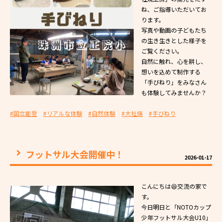
ね、ご指導いただいてお
ります。
写真や動画の子どもたち
の生き生きとした様子を
ご覧ください。
自然に触れ、心を耕し、
想いを込めて制作する
「手びねり」をみなさん
も体験してみませんか？
#国立能登
#リアルな体験
#自然体験
#大社焼
#手びねり
フットサル大会開催中！
2026-01-17
こんにちは😆交流の家で
す。
今日明日と「NOTOカップ
少年フットサル大会U10」