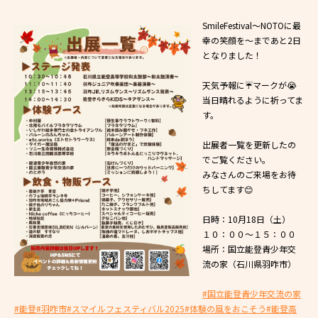
SmileFestival～NOTOに最
幸の笑顔を～まであと2日
となりました！
天気予報に☔️マークが😭
当日晴れるように祈ってま
す。
出展者一覧を更新したの
でご覧ください。
みなさんのご来場をお待
ちしてます😊
日時：10月18日（土）
１０：００～１５：００
場所：国立能登青少年交
流の家（石川県羽咋市）
#国立能登青少年交流の家
#能登
#羽咋市
#スマイルフェスティバル2025
#体験の風をおこそう
#能登高