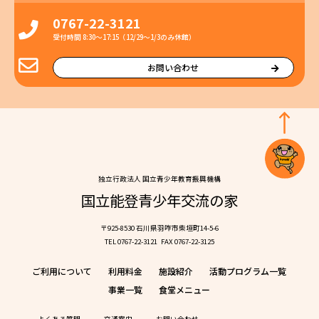
0767-22-3121
受付時間 8:30〜17:15（12/29〜1/3のみ休館）
お問い合わせ
独⽴⾏政法⼈ 国⽴⻘少年教育振興機構
国⽴能登⻘少年交流の家
〒925-8530 ⽯川県⽻咋市柴垣町14-5-6
TEL 0767-22-3121
FAX 0767-22-3125
ご利⽤について
利⽤料⾦
施設紹介
活動プログラム⼀覧
事業⼀覧
⾷堂メニュー