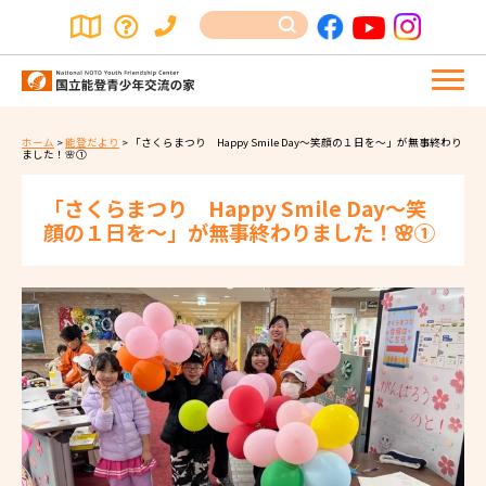
ホーム
>
能登だより
>
「さくらまつり Happy Smile Day～笑顔の１日を～」が無事終わり
ました！🌸①
「さくらまつり Happy Smile Day～笑
顔の１日を～」が無事終わりました！🌸①