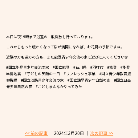
本日は夜19時まで浴室の一般開放も行っております。
これからもっと暖かくなって桜が満開になれば、お花見の季節ですね。
近隣の方も遠方の方も、また能登青少年交流の家に遊びに来てください🌸
#国立能登青少年交流の家 #国立能登 #石川県 #羽咋市 #能登 #能登
半島地震 #子どもの笑顔の一日 #リフレッシュ事業 #国立青少年教育振
興機構 #国立淡路青少年交流の家 #国立諫早青少年自然の家 #国立日高
青少年自然の家 #こどもまんなかやってみた
<< 前の記事
│ 2024年3月20日 │
次の記事 >>