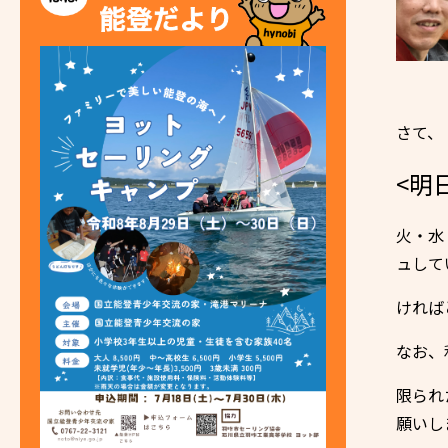
さて、
<明
火・水
ュして
ければ
なお、
限られ
願いし