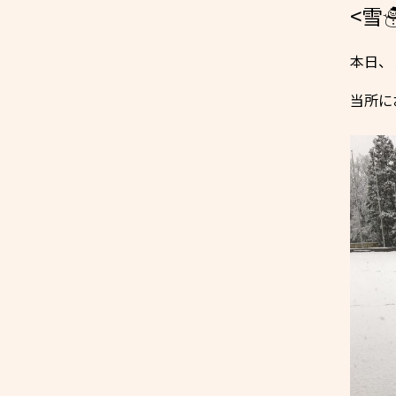
<雪
本日、
当所に