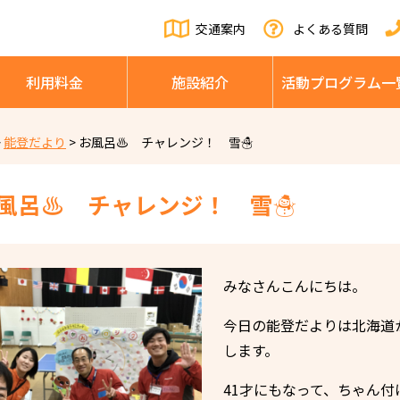
交通案内
よくある質問
利⽤料⾦
施設紹介
活動プログラム⼀
>
能登だより
>
お風呂♨ チャレンジ！ 雪☃
風呂♨ チャレンジ！ 雪☃
みなさんこんにちは。
今日の能登だよりは北海道
します。
41才にもなって、ちゃん